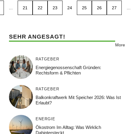
…
21
22
23
24
25
26
27
…
SEHR ANGESAGT!
More
RATGEBER
Energiegenossenschaft Gründen:
Rechtsform & Pflichten
RATGEBER
Balkonkraftwerk Mit Speicher 2026: Was Ist
Erlaubt?
ENERGIE
Ökostrom Im Alltag: Was Wirklich
Dahintersteckt