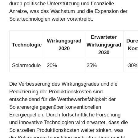
durch politische Unterstützung und finanzielle
Anreize, was das Wachstum und die Expansion der
Solartechnologien weiter vorantreibt.
Erwarteter
Wirkungsgrad
Durc
Technologie
Wirkungsgrad
2020
Kos
2030
Solarmodule
20%
25%
-30
Die Verbesserung des Wirkungsgrades und die
Reduzierung der Produktionskosten sind
entscheidend für die Wettbewerbsfähigkeit der
Solarenergie gegenüber konventionellen
Energiequellen. Durch fortschrittliche Forschung
und innovative Technologien wird erwartet, dass die
Solarzellen Produktionskosten weiter sinken, was
die Solarenergie Investition noch attraktiver macht.