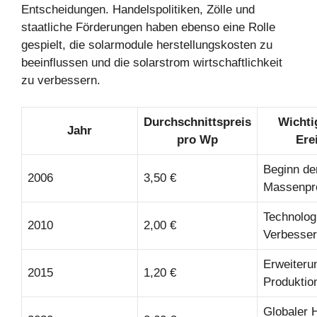
Entscheidungen. Handelspolitiken, Zölle und
staatliche Förderungen haben ebenso eine Rolle
gespielt, die solarmodule herstellungskosten zu
beeinflussen und die solarstrom wirtschaftlichkeit
zu verbessern.
Durchschnittspreis
Wichti
Jahr
pro Wp
Ere
Beginn de
2006
3,50 €
Massenpr
Technolog
2010
2,00 €
Verbesse
Erweiteru
2015
1,20 €
Produktio
Globaler 