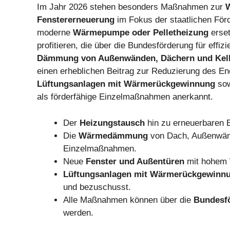
Im Jahr 2026 stehen besonders Maßnahmen zur
Fenstererneuerung
im Fokus der staatlichen För
moderne
Wärmepumpe oder Pelletheizung
erset
profitieren, die über die Bundesförderung für eff
Dämmung von Außenwänden, Dächern und Kel
einen erheblichen Beitrag zur Reduzierung des En
Lüftungsanlagen mit Wärmerückgewinnung
sow
als förderfähige Einzelmaßnahmen anerkannt.
Der
Heizungstausch
hin zu erneuerbaren E
Die
Wärmedämmung
von Dach, Außenwänd
Einzelmaßnahmen.
Neue
Fenster und Außentüren
mit hohem W
Lüftungsanlagen mit Wärmerückgewinn
und bezuschusst.
Alle Maßnahmen können über die
Bundesfö
werden.