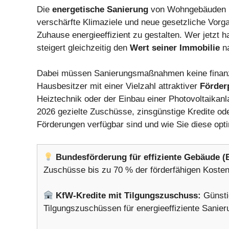
Die
energetische Sanierung
von Wohngebäuden ist
verschärfte Klimaziele und neue gesetzliche Vor
Zuhause energieeffizient zu gestalten. Wer jetzt ha
steigert gleichzeitig den
Wert seiner Immobilie
na
Dabei müssen Sanierungsmaßnahmen keine finanzie
Hausbesitzer mit einer Vielzahl attraktiver
Förde
Heiztechnik oder der Einbau einer Photovoltaikanl
2026 gezielte Zuschüsse, zinsgünstige Kredite oder
Förderungen verfügbar sind und wie Sie diese opt
Bundesförderung für effiziente Gebäude (
Zuschüsse bis zu 70 % der förderfähigen Kost
KfW-Kredite mit Tilgungszuschuss:
Günstig
Tilgungszuschüssen für energieeffiziente Sani