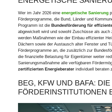
ENERGETISCHE SANIERU
Wer im Jahr 2026 eine
energetische Sanierung
pl
Förderprogramme, die Bund, Länder und Kommunen
Programm ist die
Bundesförderung für effizien
abgewickelt wird und sowohl Zuschüsse als auch z
werden Maßnahmen wie der Einbau effizienter H
Dächern sowie der Austausch alter Fenster und T
Förderprogramme an, die zusätzlich zur Bundesf
die finanzielle Belastung für Eigentümer weiter red
Sanierungsmaßnahme alle verfügbaren Fördermögli
zertifizierten Energieberater
individuell beraten 
BEG, KFW UND BAFA: DI
FÖRDERINSTITUTIONEN 