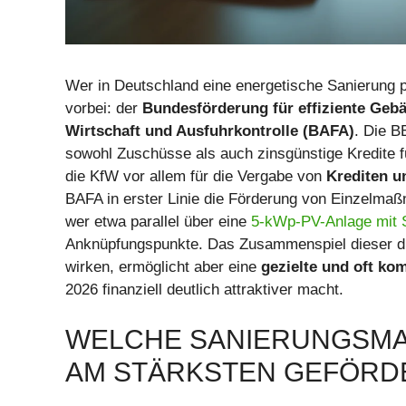
Wer in Deutschland eine energetische Sanierung p
vorbei: der
Bundesförderung für effiziente Geb
Wirtschaft und Ausfuhrkontrolle (BAFA)
. Die B
sowohl Zuschüsse als auch zinsgünstige Kredite
die KfW vor allem für die Vergabe von
Krediten u
BAFA in erster Linie die Förderung von Einzelma
wer etwa parallel über eine
5-kWp-PV-Anlage mit 
Anknüpfungspunkte. Das Zusammenspiel dieser dre
wirken, ermöglicht aber eine
gezielte und oft ko
2026 finanziell deutlich attraktiver macht.
WELCHE SANIERUNGSMAS
M STÄRKSTEN GEFÖRDE