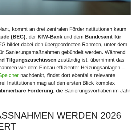
lant, kommt an drei zentralen Förderinstitutionen kaum
äude (BEG)
, der
KfW-Bank
und dem
Bundesamt für
EG bildet dabei den übergeordneten Rahmen, unter dem
 für Sanierungsmaßnahmen gebündelt werden. Während
nd Tilgungszuschüssen
zuständig ist, übernimmt das
ßnahmen wie dem Einbau effizienter Heizungsanlagen –
Speicher
nachdenkt, findet dort ebenfalls relevante
i Institutionen mag auf den ersten Blick komplex
mbinierbare Förderung
, die Sanierungsvorhaben im Jahr
SNAHMEN WERDEN 2026 A
RT