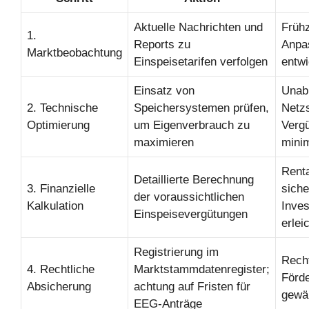
Aktuelle Nachrichten und
Frühz
1.
Reports zu
Anpa
Marktbeobachtung
Einspeisetarifen verfolgen
entwi
Einsatz von
Unab
2. Technische
Speichersystemen prüfen,
Netz
Optimierung
um Eigenverbrauch zu
Vergü
maximieren
mini
Renta
Detaillierte Berechnung
3. Finanzielle
siche
der voraussichtlichen
Kalkulation
Inves
Einspeisevergütungen
erlei
Registrierung im
Recht
4. Rechtliche
Marktstammdatenregister;
Förd
Absicherung
achtung auf Fristen für
gewäh
EEG-Anträge