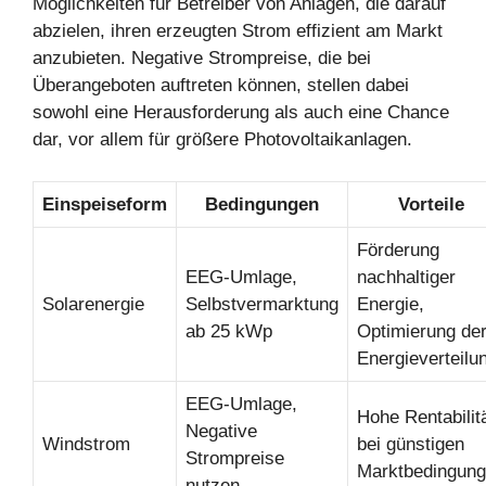
Möglichkeiten für Betreiber von Anlagen, die darauf
abzielen, ihren erzeugten Strom effizient am Markt
anzubieten. Negative Strompreise, die bei
Überangeboten auftreten können, stellen dabei
sowohl eine Herausforderung als auch eine Chance
dar, vor allem für größere Photovoltaikanlagen.
Einspeiseform
Bedingungen
Vorteile
Förderung
EEG-Umlage,
nachhaltiger
Solarenergie
Selbstvermarktung
Energie,
ab 25 kWp
Optimierung de
Energieverteilu
EEG-Umlage,
Hohe Rentabilit
Negative
Windstrom
bei günstigen
Strompreise
Marktbedingun
nutzen