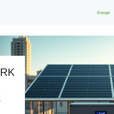
Energie
ERK
E