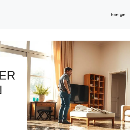
Energie
ER
N