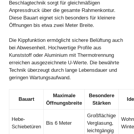
Beschlagtechnik sorgt für gleichmäßigen
Anpressdruck über die gesamte Rahmenkontur.
Diese Bauart eignet sich besonders für kleinere
Öffnungen bis etwa zwei Meter Breite.
Die Kippfunktion ermöglicht sichere Belüftung auch
bei Abwesenheit. Hochwertige Profile aus
Kunststoff oder Aluminium mit Thermotrennung
erreichen ausgezeichnete U-Werte. Die bewährte
Technik überzeugt durch lange Lebensdauer und
geringen Wartungsaufwand.
Maximale
Besondere
Bauart
Ide
Öffnungsbreite
Stärken
Großflächige
Hebe-
Wohn
Bis 6 Meter
Verglasung,
Schiebetüren
Winte
leichtgängig