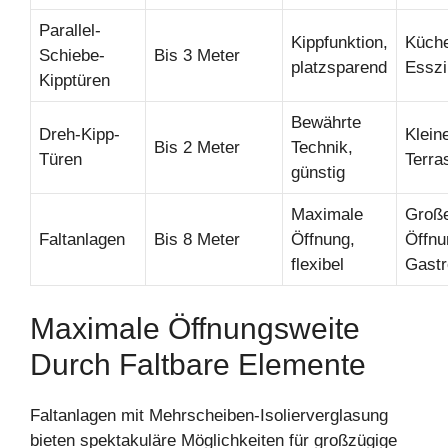
Parallel-
Kippfunktion,
Küch
Schiebe-
Bis 3 Meter
platzsparend
Essz
Kipptüren
Bewährte
Dreh-Kipp-
Klein
Bis 2 Meter
Technik,
Türen
Terra
günstig
Maximale
Groß
Faltanlagen
Bis 8 Meter
Öffnung,
Öffnu
flexibel
Gast
Maximale Öffnungsweite
Durch Faltbare Elemente
Faltanlagen mit Mehrscheiben-Isolierverglasung
bieten spektakuläre Möglichkeiten für großzügige