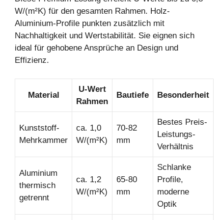
W/(m²K) für den gesamten Rahmen. Holz-
Aluminium-Profile punkten zusätzlich mit
Nachhaltigkeit und Wertstabilität. Sie eignen sich
ideal für gehobene Ansprüche an Design und
Effizienz.
U-Wert
Material
Bautiefe
Besonderheit
Rahmen
Bestes Preis-
Kunststoff-
ca. 1,0
70-82
Leistungs-
Mehrkammer
W/(m²K)
mm
Verhältnis
Schlanke
Aluminium
ca. 1,2
65-80
Profile,
thermisch
W/(m²K)
mm
moderne
getrennt
Optik