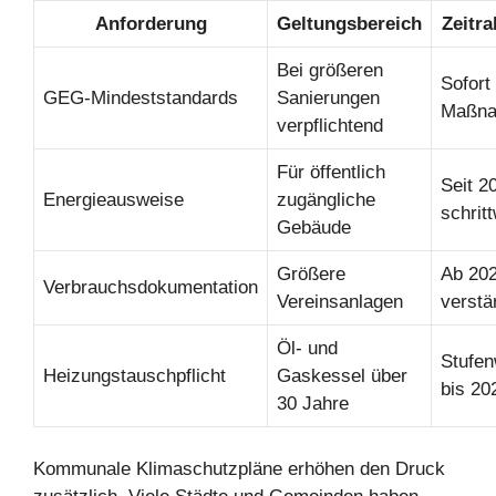
Anforderung
Geltungsbereich
Zeitr
Bei größeren
Sofort
GEG-Mindeststandards
Sanierungen
Maßn
verpflichtend
Für öffentlich
Seit 2
Energieausweise
zugängliche
schrit
Gebäude
Größere
Ab 20
Verbrauchsdokumentation
Vereinsanlagen
verstä
Öl- und
Stufen
Heizungstauschpflicht
Gaskessel über
bis 20
30 Jahre
Kommunale Klimaschutzpläne erhöhen den Druck